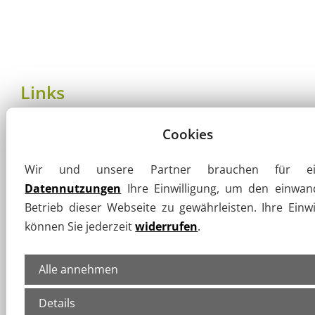
Links
Bundesverband öffentlich bestellter und
Cookies
vereidigter sowie qualifizierter
Wir und unsere Partner brauchen für ein
Sachverständiger e.V.
Datennutzungen
Ihre Einwilligung, um den einwan
Landesverband öffentlich bestellter und
Betrieb dieser Webseite zu gewährleisten. Ihre Einwi
vereidigter Sachverständiger e.V.
können Sie jederzeit
widerrufen
.
Dipl.-Ing. (FH) Frank Göhler
Alle annehmen
Ingenieurkammer Sachsen
Details
IHK Dresden